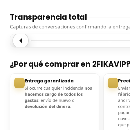
Transparencia total
Capturas de conversaciones confirmando la entrega.
Entrega confirmada
Entre
¿Por qué comprar en 2FIKAVIP
Entrega garantizada
Prec
Si ocurre cualquier incidencia
nos
Envi
hacemos cargo de todos los
fábri
gastos
: envío de nuevo o
ahorra
devolución del dinero
.
contr
pagar
nave a
que 