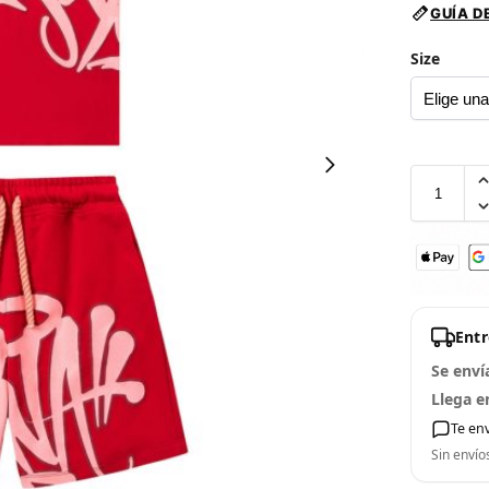
GUÍA D
Size
Ent
Se enví
Llega e
Te en
Sin envío