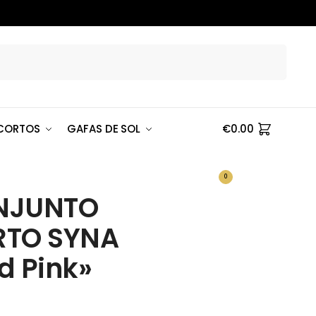
Buscar
CORTOS
GAFAS DE SOL
€
0.00
0
NJUNTO
RTO SYNA
d Pink»