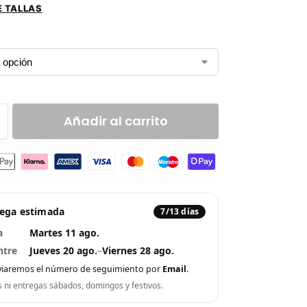
E TALLAS
Añadir al carrito
rega estimada
7/13 días
a
Martes 11 ago.
ntre
Jueves 20 ago.
–
Viernes 28 ago.
viaremos el número de seguimiento por
Email
.
s ni entregas sábados, domingos y festivos.