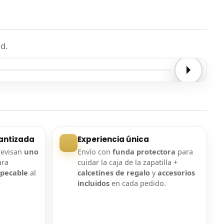
d.
Entrega confirmada
Entrega confirmada
antizada
Experiencia única
revisan
uno
Envío con
funda protectora
para
ara
cuidar la caja de la zapatilla +
mpecable
al
calcetines de regalo
y
accesorios
incluidos
en cada pedido.