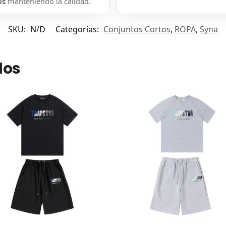
os
manteniendo la calidad.
SKU:
N/D
Categorías:
Conjuntos Cortos
,
ROPA
,
Syna
dos