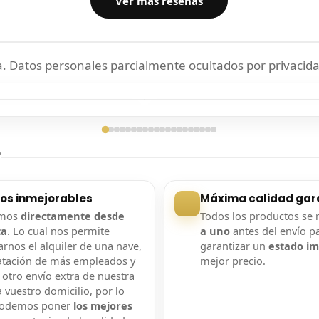
Ver más reseñas
 Datos personales parcialmente ocultados por privacida
ga confirmada
Entrega confirmada
?
ios inmejorables
Máxima calidad gar
amos
directamente desde
Todos los productos se 
ca
. Lo cual nos permite
a uno
antes del envío p
rnos el alquiler de una nave,
garantizar un
estado i
atación de más empleados y
mejor precio.
 otro envío extra de nuestra
 vuestro domicilio, por lo
podemos poner
los mejores