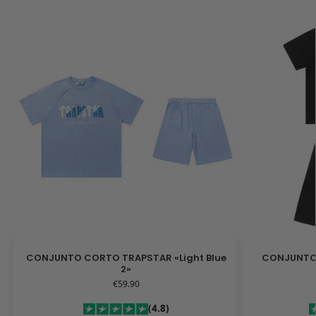
CONJUNTO CORTO TRAPSTAR «Light Blue
CONJUNTO 
2»
€
59.90
(4.8)