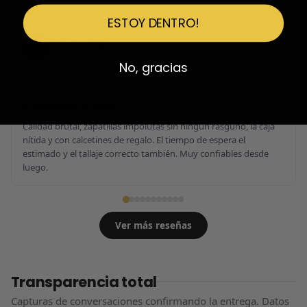
ESTOY DENTRO!
Emiliano Vega
EV
Reseña en Trustpilot
No, gracias
★
★
★
★
★
Confiables al 100%
Calidad brutal, zapatillas impolutas sin ningún rasguño, la caja
nítida y con calcetines de regalo. El tiempo de espera el
estimado y el tallaje correcto también. Muy confiables desde
luego.
Ver más reseñas
Transparencia total
Capturas de conversaciones confirmando la entrega. Datos