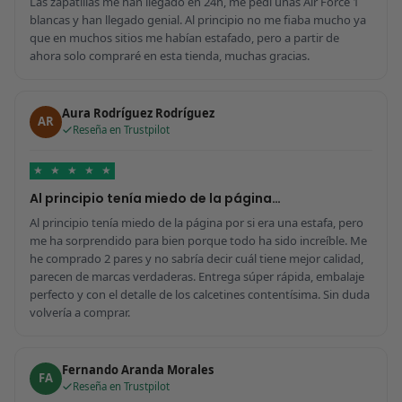
Las zapatillas me han llegado en 24h, me pedí unas Air Force 1
blancas y han llegado genial. Al principio no me fiaba mucho ya
que en muchos sitios me habían estafado, pero a partir de
ahora solo compraré en esta tienda, muchas gracias.
Aura Rodríguez Rodríguez
AR
Reseña en Trustpilot
★
★
★
★
★
Al principio tenía miedo de la página…
Al principio tenía miedo de la página por si era una estafa, pero
me ha sorprendido para bien porque todo ha sido increíble. Me
he comprado 2 pares y no sabría decir cuál tiene mejor calidad,
parecen de marcas verdaderas. Entrega súper rápida, embalaje
perfecto y con el detalle de los calcetines contentísima. Sin duda
volvería a comprar.
Fernando Aranda Morales
FA
Reseña en Trustpilot