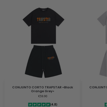
CONJUNTO CORTO TRAPSTAR «Black
CONJUNTO
Orange Grey»
€
59.90
(4.8)