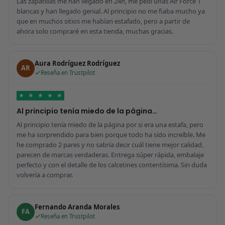
Las zapatillas me han llegado en 24h, me pedí unas Air Force 1
blancas y han llegado genial. Al principio no me fiaba mucho ya
que en muchos sitios me habían estafado, pero a partir de
ahora solo compraré en esta tienda, muchas gracias.
Aura Rodríguez Rodríguez
AR
Reseña en Trustpilot
★
★
★
★
★
Al principio tenía miedo de la página…
Al principio tenía miedo de la página por si era una estafa, pero
me ha sorprendido para bien porque todo ha sido increíble. Me
he comprado 2 pares y no sabría decir cuál tiene mejor calidad,
parecen de marcas verdaderas. Entrega súper rápida, embalaje
perfecto y con el detalle de los calcetines contentísima. Sin duda
volvería a comprar.
Fernando Aranda Morales
FA
Reseña en Trustpilot