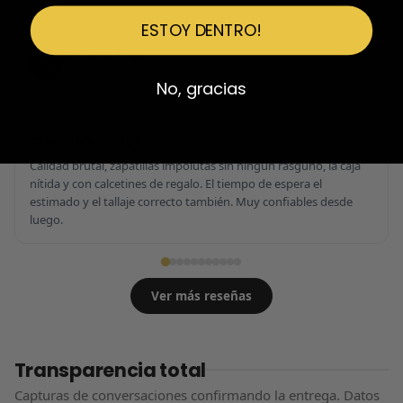
ESTOY DENTRO!
Emiliano Vega
EV
Reseña en Trustpilot
No, gracias
★
★
★
★
★
Confiables al 100%
Calidad brutal, zapatillas impolutas sin ningún rasguño, la caja
nítida y con calcetines de regalo. El tiempo de espera el
estimado y el tallaje correcto también. Muy confiables desde
luego.
Ver más reseñas
Transparencia total
Capturas de conversaciones confirmando la entrega. Datos