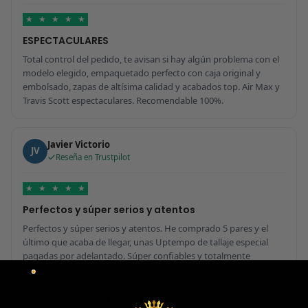
★
★
★
★
★
ESPECTACULARES
Total control del pedido, te avisan si hay algún problema con el
modelo elegido, empaquetado perfecto con caja original y
embolsado, zapas de altísima calidad y acabados top. Air Max y
Travis Scott espectaculares. Recomendable 100%.
Javier Victorio
JV
Reseña en Trustpilot
★
★
★
★
★
Perfectos y súper serios y atentos
Perfectos y súper serios y atentos. He comprado 5 pares y el
último que acaba de llegar, unas Uptempo de tallaje especial
pagadas por adelantado. Súper confiables y totalmente
recomendables.
Ver 3 reseñas más de Javier