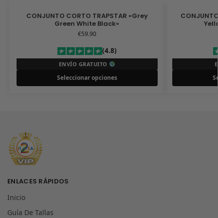
CONJUNTO CORTO TRAPSTAR «Grey
CONJUNTO 
Green White Black»
Yell
€
59.90
(4.8)
ENVÍO GRATUITO
Seleccionar opciones
S
ENLACES RÁPIDOS
Inicio
Guía De Tallas