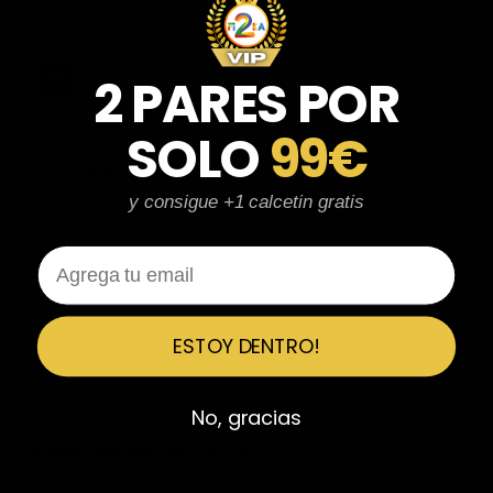
Emiliano Vega
EV
2 PARES POR
Reseña en Trustpilot
SOLO
99€
★
★
★
★
★
Confiables al 100%
y consigue +1 calcetin gratis
Calidad brutal, zapatillas impolutas sin ningún rasguño, la caja
nítida y con calcetines de regalo. El tiempo de espera el
estimado y el tallaje correcto también. Muy confiables desde
Email
luego.
ESTOY DENTRO!
Ver más reseñas
No, gracias
Transparencia total
Capturas de conversaciones confirmando la entrega. Datos