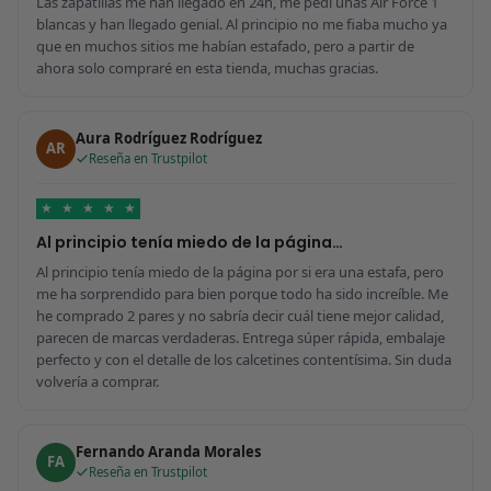
Las zapatillas me han llegado en 24h, me pedí unas Air Force 1
blancas y han llegado genial. Al principio no me fiaba mucho ya
que en muchos sitios me habían estafado, pero a partir de
ahora solo compraré en esta tienda, muchas gracias.
Aura Rodríguez Rodríguez
AR
Reseña en Trustpilot
★
★
★
★
★
Al principio tenía miedo de la página…
Al principio tenía miedo de la página por si era una estafa, pero
me ha sorprendido para bien porque todo ha sido increíble. Me
he comprado 2 pares y no sabría decir cuál tiene mejor calidad,
parecen de marcas verdaderas. Entrega súper rápida, embalaje
perfecto y con el detalle de los calcetines contentísima. Sin duda
volvería a comprar.
Fernando Aranda Morales
FA
Reseña en Trustpilot