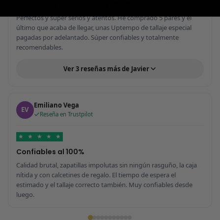
Perfectos y súper serios y atentos
Perfectos y súper serios y atentos. He comprado 5 pares y el
último que acaba de llegar, unas Uptempo de tallaje especial
pagadas por adelantado. Súper confiables y totalmente
recomendables.
Ver 3 reseñas más de Javier
Emiliano Vega
EV
Reseña en Trustpilot
★
★
★
★
★
Confiables al 100%
Calidad brutal, zapatillas impolutas sin ningún rasguño, la caja
nítida y con calcetines de regalo. El tiempo de espera el
estimado y el tallaje correcto también. Muy confiables desde
luego.