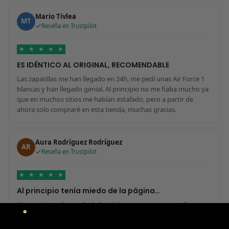
Mario Tivlea
MT
Reseña en Trustpilot
★
★
★
★
★
ES IDÉNTICO AL ORIGINAL, RECOMENDABLE
Las zapatillas me han llegado en 24h, me pedí unas Air Force 1
blancas y han llegado genial. Al principio no me fiaba mucho ya
que en muchos sitios me habían estafado, pero a partir de
ahora solo compraré en esta tienda, muchas gracias.
Aura Rodríguez Rodríguez
AR
Reseña en Trustpilot
★
★
★
★
★
Al principio tenía miedo de la página…
Al principio tenía miedo de la página por si era una estafa, pero
me ha sorprendido para bien porque todo ha sido increíble. Me
he comprado 2 pares y no sabría decir cuál tiene mejor calidad,