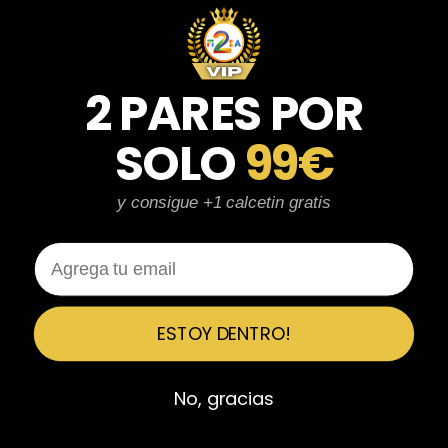
parecen de marcas verdaderas. Entrega súper rápida, embalaje
perfecto y con el detalle de los calcetines contentísima. Sin duda
volvería a comprar.
2 PARES POR
Fernando Aranda Morales
FA
Reseña en Trustpilot
SOLO
99€
★
★
★
★
★
y consigue +1 calcetin gratis
ESPECTACULARES
Total control del pedido, te avisan si hay algún problema con el
Email
modelo elegido, empaquetado perfecto con caja original y
embolsado, zapas de altísima calidad y acabados top. Air Max y
Travis Scott espectaculares. Recomendable 100%.
ESTOY DENTRO!
Javier Victorio
JV
Reseña en Trustpilot
No, gracias
★
★
★
★
★