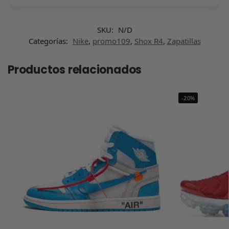
SKU:
N/D
Categorías:
Nike
,
promo109
,
Shox R4
,
Zapatillas
Productos relacionados
-20%