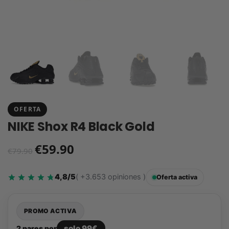
OFERTA
NIKE Shox R4 Black Gold
€
59.90
€
79.90
4,8/5
( +3.653 opiniones )
Oferta activa
PROMO ACTIVA
solo 99€
2 pares por