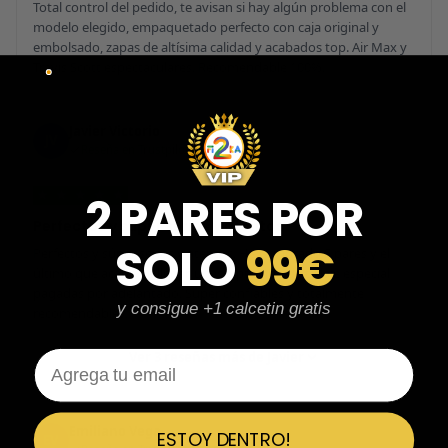
Total control del pedido, te avisan si hay algún problema con el
modelo elegido, empaquetado perfecto con caja original y
embolsado, zapas de altísima calidad y acabados top. Air Max y
Travis Scott espectaculares. Recomendable 100%.
Javier Victorio
JV
Reseña en Trustpilot
★
★
★
★
★
2 PARES POR
Perfectos y súper serios y atentos
SOLO
99€
Perfectos y súper serios y atentos. He comprado 5 pares y el
último que acaba de llegar, unas Uptempo de tallaje especial
pagadas por adelantado. Súper confiables y totalmente
y consigue +1 calcetin gratis
recomendables.
Email
Ver 3 reseñas más de Javier
Emiliano Vega
ESTOY DENTRO!
EV