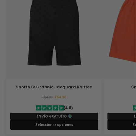
Shorts LV Graphic Jacquard Knitted
Sh
€
64.90
€
84.90
(4.8)
ENVÍO GRATUITO
Seleccionar opciones
S