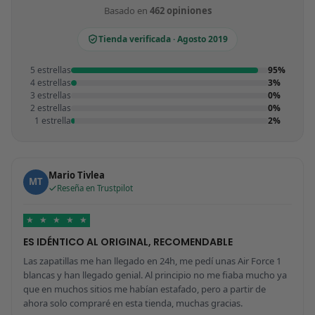
Basado en
462 opiniones
Tienda verificada · Agosto 2019
5 estrellas
95%
4 estrellas
3%
3 estrellas
0%
2 estrellas
0%
1 estrella
2%
Mario Tivlea
MT
Reseña en Trustpilot
★
★
★
★
★
ES IDÉNTICO AL ORIGINAL, RECOMENDABLE
Las zapatillas me han llegado en 24h, me pedí unas Air Force 1
blancas y han llegado genial. Al principio no me fiaba mucho ya
que en muchos sitios me habían estafado, pero a partir de
ahora solo compraré en esta tienda, muchas gracias.