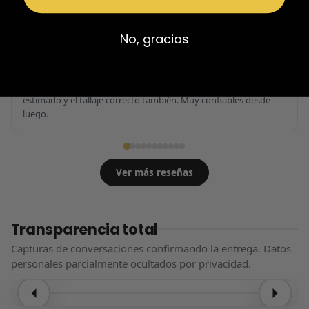
Reseña en Trustpilot
★
★
★
★
★
No, gracias
Confiables al 100%
Calidad brutal, zapatillas impolutas sin ningún rasguño, la caja
nítida y con calcetines de regalo. El tiempo de espera el
estimado y el tallaje correcto también. Muy confiables desde
luego.
Ver más reseñas
Transparencia total
Capturas de conversaciones confirmando la entrega. Datos
personales parcialmente ocultados por privacidad.