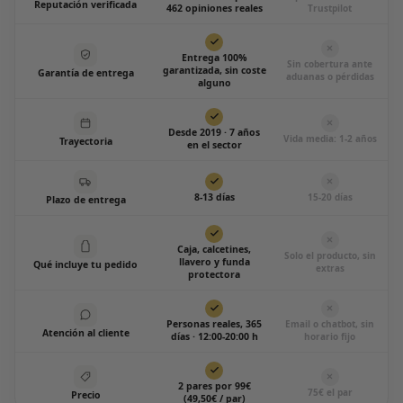
Reputación verificada
462 opiniones reales
Trustpilot
Entrega 100%
Sin cobertura ante
garantizada, sin coste
Garantía de entrega
aduanas o pérdidas
alguno
Desde 2019 · 7 años
Vida media: 1-2 años
Trayectoria
en el sector
8-13 días
15-20 días
Plazo de entrega
Caja, calcetines,
Solo el producto, sin
llavero y funda
Qué incluye tu pedido
extras
protectora
Personas reales, 365
Email o chatbot, sin
Atención al cliente
días · 12:00-20:00 h
horario fijo
2 pares por 99€
75€ el par
Precio
(49,50€ / par)