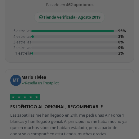
Basado en
462 opiniones
Tienda verificada · Agosto 2019
5 estrellas
95%
4 estrellas
3%
3 estrellas
0%
2 estrellas
0%
1 estrella
2%
Mario Tivlea
MT
Reseña en Trustpilot
★
★
★
★
★
ES IDÉNTICO AL ORIGINAL, RECOMENDABLE
Las zapatillas me han llegado en 24h, me pedí unas Air Force 1
blancas y han llegado genial. Al principio no me fiaba mucho ya
que en muchos sitios me habían estafado, pero a partir de
ahora solo compraré en esta tienda, muchas gracias.