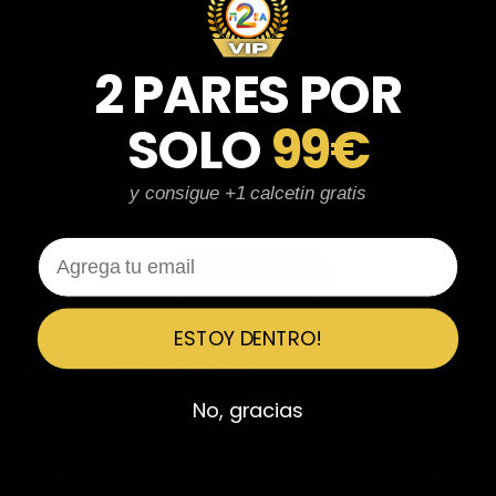
Reseña en Trustpilot
★
★
★
★
★
2 PARES POR
Confiables al 100%
Calidad brutal, zapatillas impolutas sin ningún rasguño, la caja
SOLO
99€
nítida y con calcetines de regalo. El tiempo de espera el
estimado y el tallaje correcto también. Muy confiables desde
luego.
y consigue +1 calcetin gratis
Email
Ver más reseñas
ESTOY DENTRO!
Transparencia total
Capturas de conversaciones confirmando la entrega. Datos
No, gracias
personales parcialmente ocultados por privacidad.