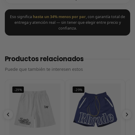
Eso significa
hasta un 34% menos por par
, con garantía total de
entrega y atención real — sin tener que elegir entre precio y
confianza.
Productos relacionados
Puede que también te interesen estos
-29%
-29%