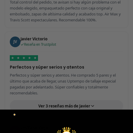
Total control del pedido, te avisan si hay algún problema con el
modelo elegido, empaquetado perfecto con caja original y
embolsado, zapas de altísima calidad y acabados top. Air Max y
Travis Scott espectaculares. Recomendable 100%.
Javier Victorio
JV
Reseña en Trustpilot
★
★
★
★
★
Perfectos y súper serios y atentos
Perfectos y súper serios y atentos. He comprado 5 pares y el
último que acaba de llegar, unas Uptempo de tallaje especial
pagadas por adelantado. Súper confiables y totalmente
recomendables.
Ver 3 reseñas más de Javier
Emiliano Vega
EV