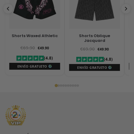
Shorts Waxed Athletic
Shorts Oblique
S
Jacquard
€
69.90
€
49.90
€
69.90
€
49.90
(4.8)
(4.8)
ENVÍO GRATUITO
ENVÍO GRATUITO