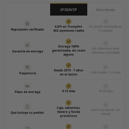
2FIKAVIP
Otra tienda
4,8/5 en Trustpilot
Sin perfil verificado en
Reputación verificada
462 opiniones reales
Trustpilot
Entrega 100%
Sin cobertura ante
garantizada, sin coste
Garantía de entrega
aduanas o pérdidas
alguno
Desde 2019 · 7 años
Vida media: 1-2 años
Trayectoria
en el sector
8-13 días
15-20 días
Plazo de entrega
Caja, calcetines,
Solo el producto, sin
llavero y funda
Qué incluye tu pedido
extras
protectora