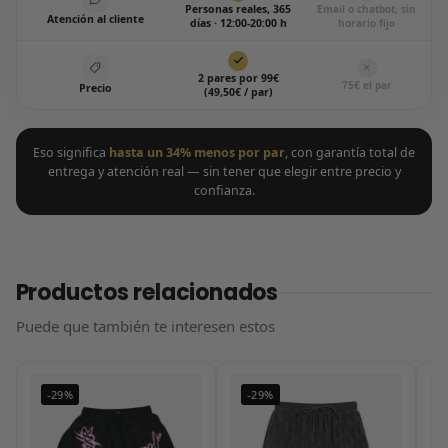
Personas reales, 365
Email o chatbot, sin
Atención al cliente
días · 12:00-20:00 h
horario fijo
2 pares por 99€
75€ el par
Precio
(49,50€ / par)
Eso significa
hasta un 34% menos por par
, con garantía total de
entrega y atención real — sin tener que elegir entre precio y
confianza.
Productos relacionados
Puede que también te interesen estos
-29%
-29%