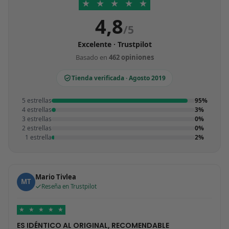
★
★
★
★
★
4,8
/5
Excelente · Trustpilot
Basado en
462 opiniones
Tienda verificada · Agosto 2019
5 estrellas
95%
4 estrellas
3%
3 estrellas
0%
2 estrellas
0%
1 estrella
2%
Mario Tivlea
MT
Reseña en Trustpilot
★
★
★
★
★
ES IDÉNTICO AL ORIGINAL, RECOMENDABLE