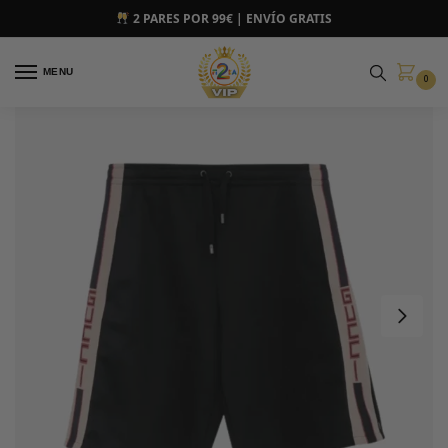
2 PARES POR 99€ | ENVÍO GRATIS
MENU
0