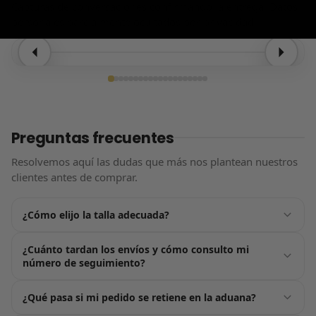
Capturas de conversaciones confirmando la entrega. Datos
personales parcialmente ocultados por privacidad.
Entrega confirmada
Preguntas frecuentes
Resolvemos aquí las dudas que más nos plantean nuestros
clientes antes de comprar.
¿Cómo elijo la talla adecuada?
Justo encima del botón de «Añadir al carrito» tienes nuestra
¿Cuánto tardan los envíos y cómo consulto mi
guía de tallas, pensada para ayudarte a acertar a la
número de seguimiento?
primera. Por lo general, nuestros productos tallan de forma
estándar: te recomendamos elegir la talla que usas
En cuanto confirmes tu pedido nos ponemos en marcha:
¿Qué pasa si mi pedido se retiene en la aduana?
habitualmente. Si estás entre dos números, opta siempre
recibirás tu número de seguimiento por email en un plazo