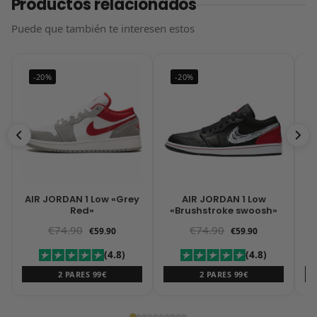
Productos relacionados
Puede que también te interesen estos
-20%
-20%
AIR JORDAN 1 Low «Grey
AIR JORDAN 1 Low
A
Red»
«Brushstroke swoosh»
€
74.90
€
74.90
€
59.90
€
59.90
(4.8)
(4.8)
2 PARES 99€
2 PARES 99€