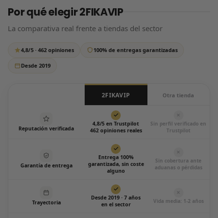
Por qué elegir 2FIKAVIP
tus datos de pago, así que tu compra está 100% protegida.
que si tardamos un poco más de lo habitual, tranquilo:
respondemos siempre, sin excepción.
La comparativa real frente a tiendas del sector
Escríbenos por WhatsApp
4,8/5 · 462 opiniones
100% de entregas garantizadas
Todos los días de 12:00 a 20:00
Desde 2019
2FIKAVIP
Otra tienda
4,8/5 en Trustpilot
Sin perfil verificado en
Reputación verificada
462 opiniones reales
Trustpilot
Entrega 100%
Sin cobertura ante
garantizada, sin coste
Garantía de entrega
aduanas o pérdidas
alguno
Desde 2019 · 7 años
Vida media: 1-2 años
Trayectoria
en el sector