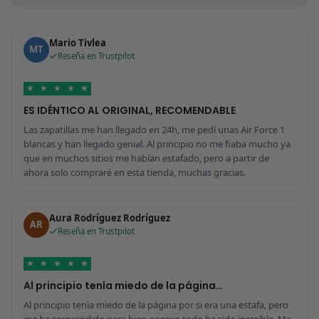
Mario Tivlea
MT
Reseña en Trustpilot
★
★
★
★
★
ES IDÉNTICO AL ORIGINAL, RECOMENDABLE
Las zapatillas me han llegado en 24h, me pedí unas Air Force 1
blancas y han llegado genial. Al principio no me fiaba mucho ya
que en muchos sitios me habían estafado, pero a partir de
ahora solo compraré en esta tienda, muchas gracias.
Aura Rodríguez Rodríguez
AR
Reseña en Trustpilot
★
★
★
★
★
Al principio tenía miedo de la página…
Al principio tenía miedo de la página por si era una estafa, pero
me ha sorprendido para bien porque todo ha sido increíble. Me