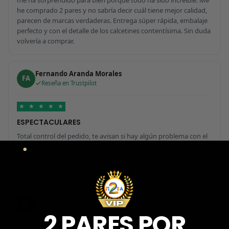
he comprado 2 pares y no sabría decir cuál tiene mejor calidad,
parecen de marcas verdaderas. Entrega súper rápida, embalaje
perfecto y con el detalle de los calcetines contentísima. Sin duda
volvería a comprar.
Fernando Aranda Morales
FA
Reseña en Trustpilot
★
★
★
★
★
ESPECTACULARES
Total control del pedido, te avisan si hay algún problema con el
modelo elegido, empaquetado perfecto con caja original y
embolsado, zapas de altísima calidad y acabados top. Air Max y
Travis Scott espectaculares. Recomendable 100%.
Javier Victorio
JV
Reseña en Trustpilot
2 PARES POR