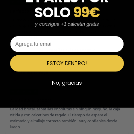
★
★
★
★
★
SOLO
99€
Perfectos y súper serios y atentos
Perfectos y súper serios y atentos. He comprado 5 pares y el
y consigue +1 calcetin gratis
último que acaba de llegar, unas Uptempo de tallaje especial
pagadas por adelantado. Súper confiables y totalmente
recomendables.
Email
Ver 3 reseñas más de Javier
ESTOY DENTRO!
Emiliano Vega
EV
Reseña en Trustpilot
No, gracias
★
★
★
★
★
Confiables al 100%
Calidad brutal, zapatillas impolutas sin ningún rasguño, la caja
nítida y con calcetines de regalo. El tiempo de espera el
estimado y el tallaje correcto también. Muy confiables desde
luego.