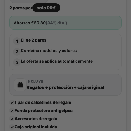
solo 99€
2 pares por
Ahorras
€
50.80
(34% dto.)
Elige
2 pares
1
Combina
modelos y colores
2
La oferta se aplica
automáticamente
3
INCLUYE
Regalos + protección + caja original
✓
1 par de calcetines de regalo
✓
Funda protectora antigolpes
✓
Accesorios de regalo
✓
Caja original incluida