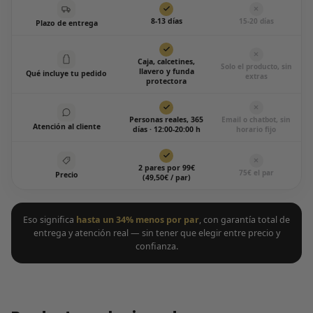
8-13 días
15-20 días
Plazo de entrega
Caja, calcetines,
Solo el producto, sin
llavero y funda
Qué incluye tu pedido
extras
protectora
Personas reales, 365
Email o chatbot, sin
Atención al cliente
días · 12:00-20:00 h
horario fijo
2 pares por 99€
75€ el par
Precio
(49,50€ / par)
Eso significa
hasta un 34% menos por par
, con garantía total de
entrega y atención real — sin tener que elegir entre precio y
confianza.